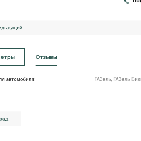
По
едыдущий
метры
Отзывы
ГАЗель, ГАЗель Биз
ля автомобиля:
зад