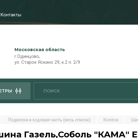
Контакты
Московская область
г.Одинцово,
ул. Старое Яскино 29, к.2 п. 2/9
ЕТРЫ
Подвеска и ходовая часть (весь список)
Колёса
Ши
ина Газель,Соболь "КАМА" Ев